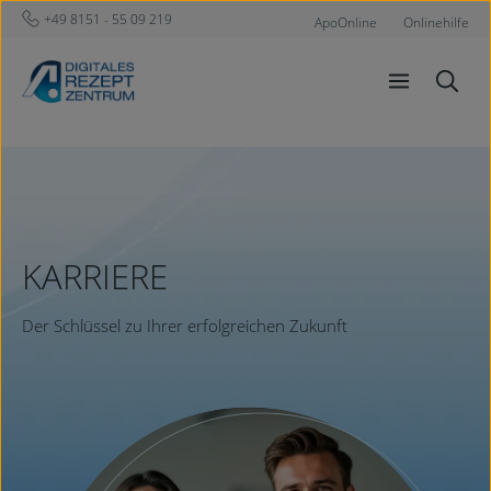
+49 8151 - 55 09 219
Zum Hauptinhalt springen
ApoOnline
Onlinehilfe
KARRIERE
Der Schlüssel zu Ihrer erfolgreichen Zukunft