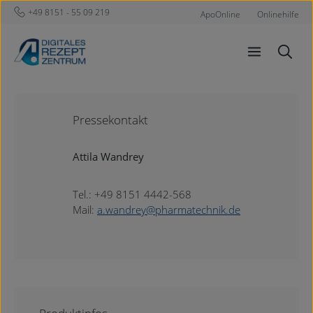
+49 8151 - 55 09 219
Zum Hauptinhalt springen
ApoOnline
Onlinehilfe
Pressekontakt
Attila Wandrey
Tel.: +49 8151 4442-568
Mail:
a.wandrey@pharmatechnik.de